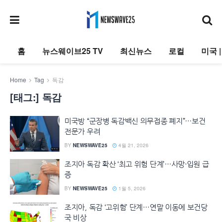
홈
뉴스웨이브25 TV
최신뉴스
로컬
미국 
Home
Tag
독감
[태그:]
독감
미국방 “군장병 독감백신 의무접종 폐지”…보건
전문가 우려
BY
NEWSWAVE25
4월 21, 2026
조지아 독감 확산 ‘최고 위험 단계’…사망·입원 급
증
BY
NEWSWAVE25
1월 5, 2026
조지아, 독감 ‘고위험’ 단계…연말 이동에 보건당
국 비상