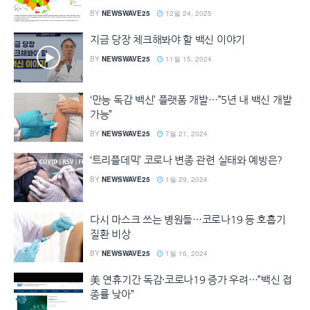
BY
NEWSWAVE25
12월 24, 2025
지금 당장 체크해봐야 할 백신 이야기
BY
NEWSWAVE25
11월 15, 2024
‘만능 독감 백신’ 플랫폼 개발…”5년 내 백신 개발
가능”
BY
NEWSWAVE25
7월 21, 2024
‘트리플데믹’ 코로나 변종 관련 실태와 예방은?
BY
NEWSWAVE25
1월 29, 2024
다시 마스크 쓰는 병원들…코로나19 등 호흡기
질환 비상
BY
NEWSWAVE25
1월 16, 2024
美 연휴기간 독감·코로나19 증가 우려…”백신 접
종률 낮아”