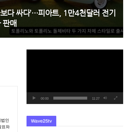
차보다 싸다’…피아트, 1만4천달러 전기
국 판매
동
영
상
플
레
이
어
00:00
11:27
매법인
Wave25tv
 발표와