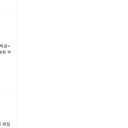
진제공=
개최 우
C 재정