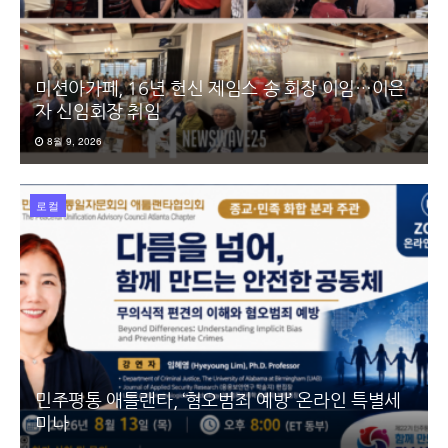
미션아가페, 16년 헌신 제임스 송 회장 이임…이은
자 신임회장 취임
8월 9, 2026
로컬
민주평통 애틀랜타, ‘혐오범죄 예방’ 온라인 특별세
미나