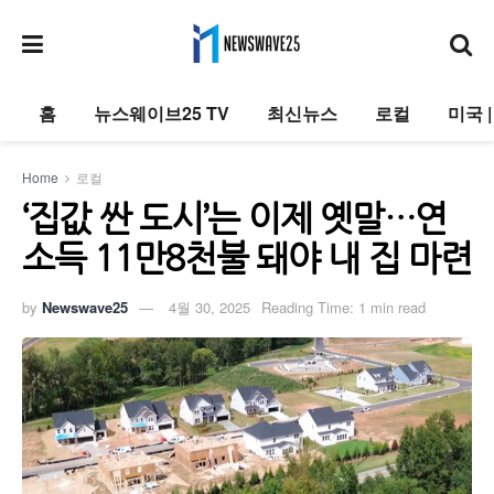
홈
뉴스웨이브25 TV
최신뉴스
로컬
미국 
Home
로컬
‘집값 싼 도시’는 이제 옛말…연
소득 11만8천불 돼야 내 집 마련
by
Newswave25
4월 30, 2025
Reading Time: 1 min read