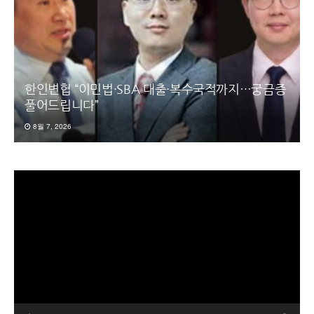
한인변협 “이민법·SBA 대출·복수국적까지…궁금증
풀어드립니다”
8월 7, 2026
동
영
상
플
레
이
어