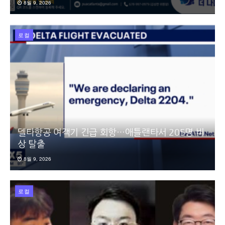
8월 9, 2026
로컬
델타항공 여객기 긴급 회항…애틀랜타서 205명 비
상 탈출
8월 9, 2026
로컬