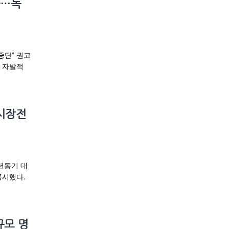
콜…독
 중단” 권고
 자발적
…시장전
년동기 대
공시했다.
규모 명