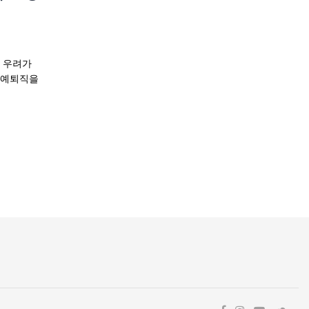
과 우려가
명예퇴직을