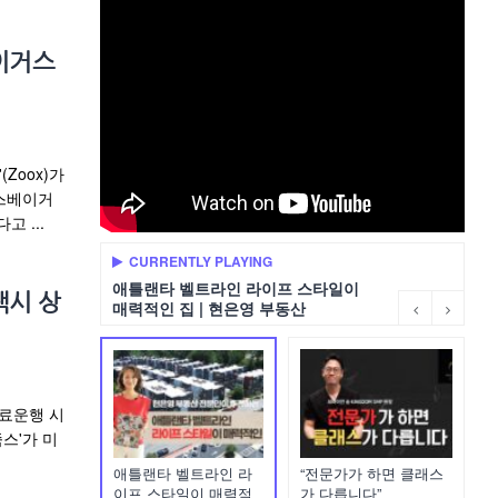
베이거스
Zoox)가
라스베이거
 ...
CURRENTLY PLAYING
애틀랜타 벨트라인 라이프 스타일이
택시 상
매력적인 집 | 현은영 부동산
유료운행 시
스'가 미
애틀랜타 벨트라인 라
“전문가가 하면 클래스
이프 스타일이 매력적
가 다릅니다”