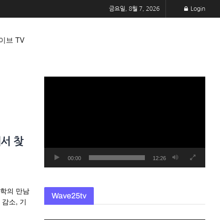
금요일, 8월 7, 2026
Login
이브 TV
동
영
상
플
레
서 찾
이
어
00:00
12:26
과학의 만남
Wave25tv
감소, 기