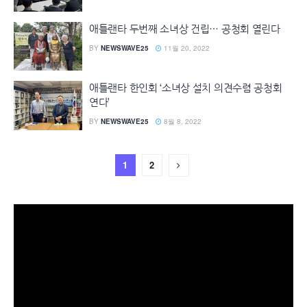
애틀랜타 두번째 소녀상 건립… 공청회 열린다
BY
NEWSWAVE25
11월 20, 2022
애틀랜타 한인회 ‘소녀상 설치 의견수렴 공청회
연다’
BY
NEWSWAVE25
8월 8, 2022
1
2
동
영
상
플
레
이