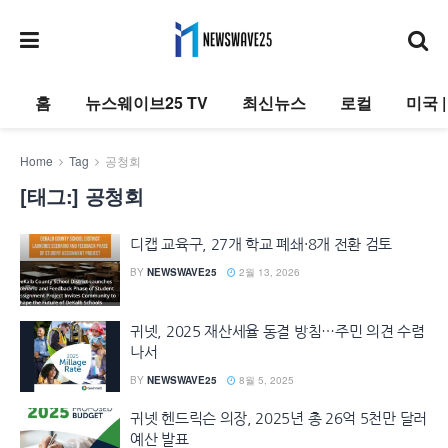
홈
뉴스웨이브25 TV
최신뉴스
로컬
미국 
Home
Tag
공청회
[태그:]
공청회
디캡 교육구, 27개 학교 폐쇄·8개 전환 검토
BY
NEWSWAVE25
2월 13, 2026
귀넷, 2025 재산세율 동결 방침…주민 의견 수렴
나서
BY
NEWSWAVE25
8월 5, 2025
귀넷 헨드릭슨 의장, 2025년 총 26억 5천만 달러
예산 발표