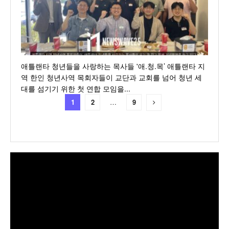
애틀랜타 청년들을 사랑하는 목사들 '애.청.목’ 애틀랜타 지
역 한인 청년사역 목회자들이 교단과 교회를 넘어 청년 세
대를 섬기기 위한 첫 연합 모임을...
1
2
…
9
동
영
상
플
레
이