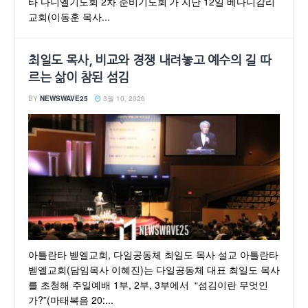
타 다니엘기도회 2차 준비기도회’가 지난 12일 베다니감리
교회(이동훈 목사...
최일도 목사, 비교와 경쟁 내려놓고 예수의 길 따
르는 삶이 참된 섬김
BY
NEWSWAVE25
3월 10, 2026
아틀란타 벧엘교회, 다일공동체 최일도 목사 설교 아틀란타
벧엘교회(담임목사 이혜진)는 다일공동체 대표 최일도 목사
를 초청해 주일예배 1부, 2부, 3부에서 “섬김이란 무엇인
가?”(마태복음 20:...