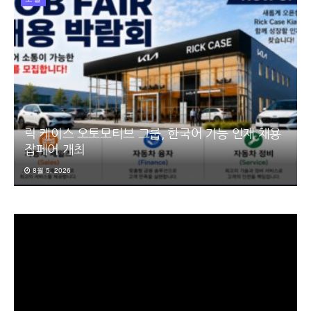
릭 케이스 오토모티브 그룹, 한국어 가능 인재 채용
잡페어 개최
8월 5, 2026
동
영
상
플
레
이