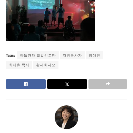
Tags:
아틀란타 밀알선교단
자원봉사자
장애인
최재휴 목사
황세희사모