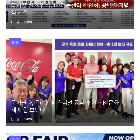
다시 열린 한인회관…애틀랜타 한인회, 광복절 기념
식 개최
8월 6, 2026
로컬
코카콜라, 코리안 페스티벌 공식 후원… K-문화 축
제에 힘 보탠다
8월 6, 2026
로컬