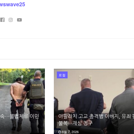
wswave25
로컬
 단속…불법체류 이민
아팔라치 고교 총격범 아버지, 유죄
불복…재심 청구
8월 7, 2026