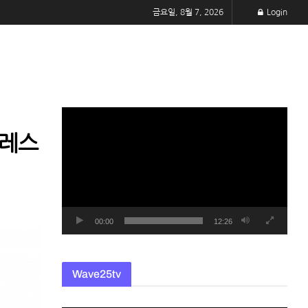
금요일, 8월 7, 2026
Login
동
영
트레스
상
플
레
이
어
00:00
12:26
Wave25tv