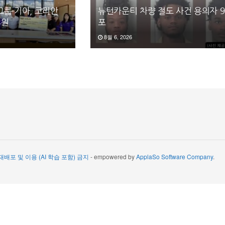
그룹·기아, 코리안
뉴턴카운티 차량 절도 사건 용의자 9
후원
포
8월 6, 2026
 재배포 및 이용 (AI 학습 포함) 금지
- empowered by
ApplaSo Software Company
.