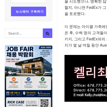
을 시도했으나, 명확한 답
할지, 아니면 FedEx가
을 토로했다.
이 문제는 마이클 가족에
온 후, 수백 명의 고객들
키지, 그리고 FedEx와
지가 몇 날 며칠 동안 Au