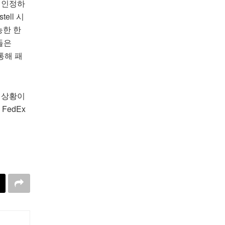
를 인정하
ell 시
능한 한
들은
통해 패
 상황이
FedEx