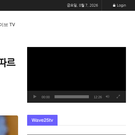
금요일, 8월 7, 2026
Login
이브 TV
동
영
 따르
상
플
레
이
어
00:00
12:26
Wave25tv