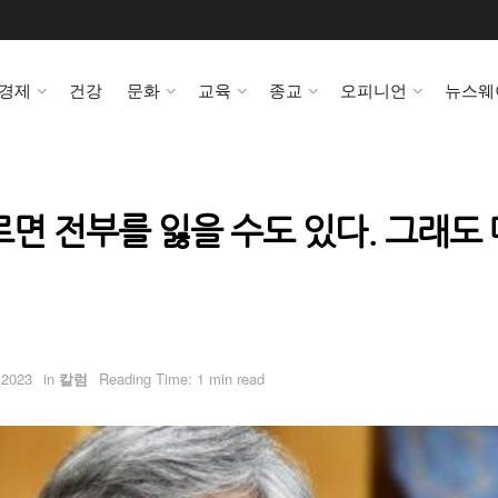
경제
건강
문화
교육
종교
오피니언
뉴스웨
르면 전부를 잃을 수도 있다. 그래도
 2023
in
칼럼
Reading Time: 1 min read