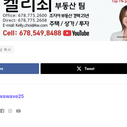
성 목사
re
Tweet
wswave25