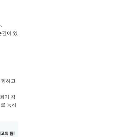
.
순간이 있
로 향하고
너희가 감
희로 능히