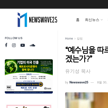
홈
최신뉴스
Home
칼럼
FOLLOW US
“예수님을 따
겠는가?”
유기성 목사
by
Newswave25
8월 30,