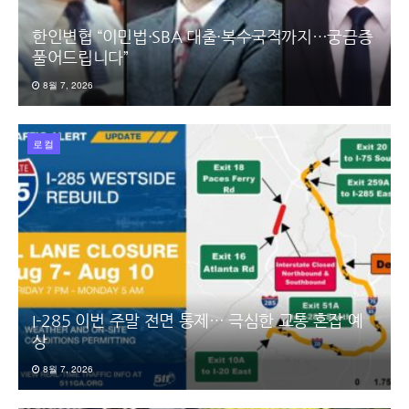
한인변협 “이민법·SBA 대출·복수국적까지…궁금증
풀어드립니다”
8월 7, 2026
로컬
I-285 이번 주말 전면 통제… 극심한 교통 혼잡 예
상
8월 7, 2026