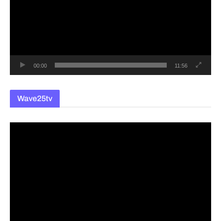
플
레
이
어
00:00
11:56
Wave25tv