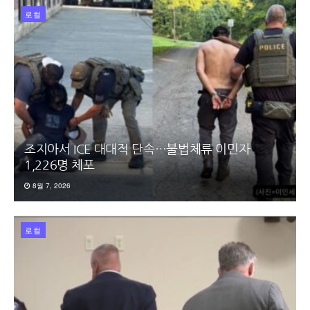
로컬
조지아서 ICE 대대적 단속…불법체류 이민자
1,226명 체포
8월 7, 2026
로컬