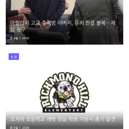
아팔라치 고교 총격범 아버지, 유죄 판결 불복…재
심 청구
8월 7, 2026
로컬
조지아 초등학교 개학 첫날 학생 가방서 총기 발견
8월 7, 2026