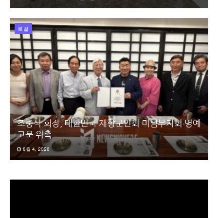
로컬
조중식 회장, 대한민국 재향군인회 미남부지회 명예
고문 위촉
8월 4, 2026
동
영
상