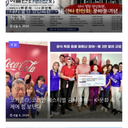
다시 열린 한인회관…애틀랜타 한인회, 광복절 기념
식 개최
8월 6, 2026
로컬
코카콜라, 코리안 페스티벌 공식 후원… K-문화 축
제에 힘 보탠다
8월 6, 2026