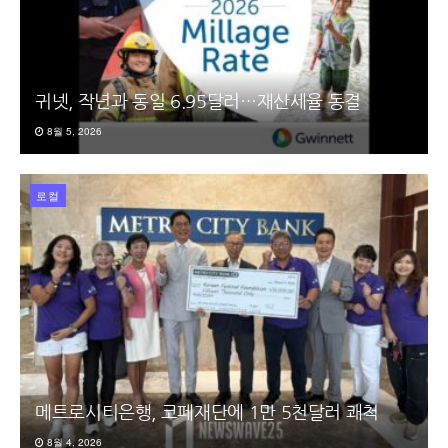
귀넷, 작년과 동일 6.95달러…재산세율 동결
8월 5, 2026
로컬
메트로시티은행, 코페재단에 1만 5천달러 쾌척
8월 4, 2026