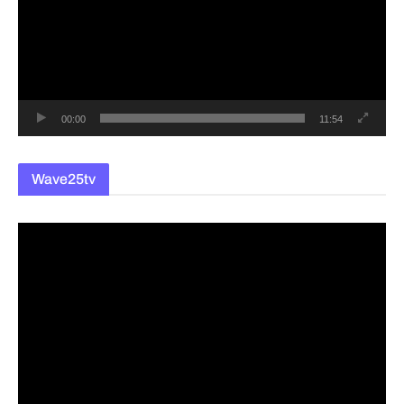
플
레
이
어
00:00
11:54
Wave25tv