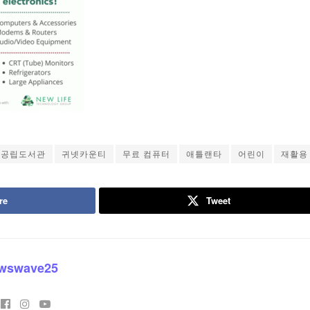
공립도서관
귀넷카운티
무료 컴퓨터
애틀랜타
어린이
재활용
re
Tweet
wswave25