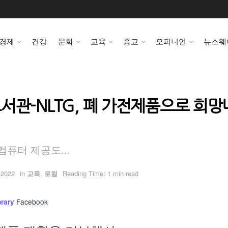
경제
건강
문화
교육
종교
오피니언
뉴스웨
서관-NLTG, 폐 가전제품으로 희망
퓨터 제공도...
 2022
in
교육
,
로컬
Reading Time: 1 min read
Facebook
brary