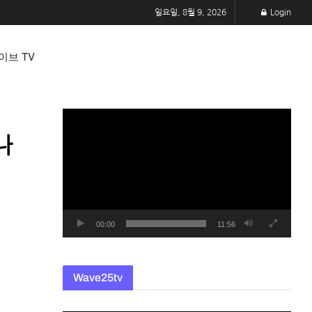
일요일, 8월 9, 2026
Login
이브 TV
동
영
나
상
플
레
이
어
00:00
11:56
Wave25tv