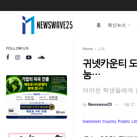
홈
최신뉴스
Home
교육
FOLLOW US
귀넷카운티 도
눔…
어려운 학생들에게 컴
by
Newswave25
1월 27,
Gwinnett County Public Li