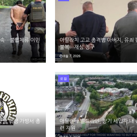
 단속…불법체류 이민
아팔라치 고교 총격범 아버지, 유죄
불복…재심 청구
8월 7, 2026
로컬
첫날 학생 가방서 총
애틀랜타 벨트라인, 장기 세입자 내 
련 지원
8월 7, 2026