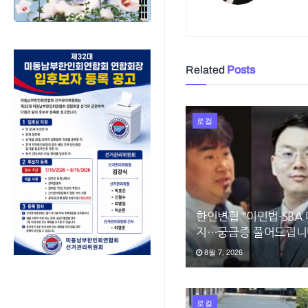
Related
Posts
로컬
한인변협 “이민법·SBA
지…궁금증 풀어드립니
8월 7, 2026
로컬