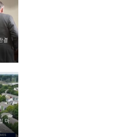
 판결
집 마