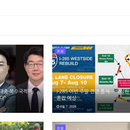
로컬
 대출·복수국적까
I-285 이번 주말 전면 통제… 극심한
다”
혼잡 예상
8월 7, 2026
로컬