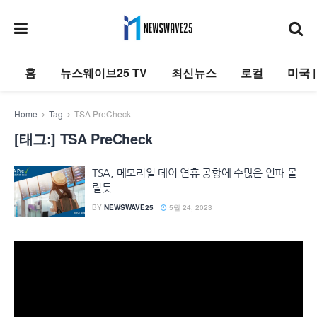
홈
뉴스웨이브25 TV
최신뉴스
로컬
미국 
Home
Tag
TSA PreCheck
[태그:]
TSA PreCheck
TSA, 메모리얼 데이 연휴 공항에 수많은 인파 몰
릴듯
BY
NEWSWAVE25
5월 24, 2023
동
영
상
플