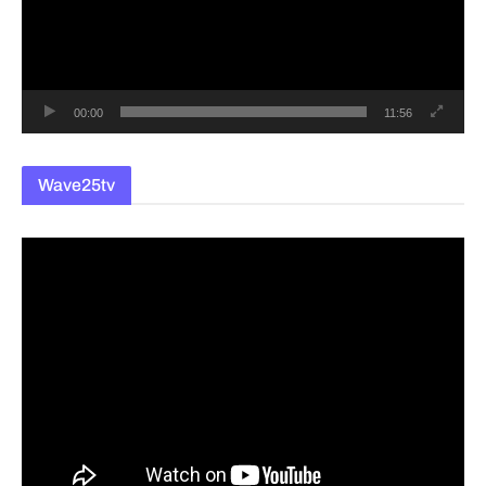
레
이
어
00:00
11:56
Wave25tv