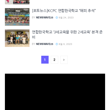
[포토뉴스]KCPC 연합한국학교 “해피 추석”
BY
NEWSWAVE25
9월 24, 2023
연합한국학교 ‘3세교육을 위한 2세교육’ 본격 준
비
BY
NEWSWAVE25
8월 6, 2023
1
2
동
영
상
플
레
이