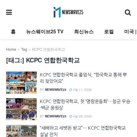
홈
뉴스웨이브25 TV
최신뉴스
로컬
미국 
Home
Tag
KCPC 연합한국학교
[태그:]
KCPC 연합한국학교
KCPC 연합한국학교 졸업식, “한국학교 통해 뿌
리 찾았어요”
BY
NEWSWAVE25
5월 11, 2026
KCPC 연합한국학교, 첫 ‘명랑운동회’…청군 우승
·백군 응원상
BY
NEWSWAVE25
4월 28, 2026
“세배하고 세뱃돈 받고”… KCPC 연합한국학교
설날 잔치