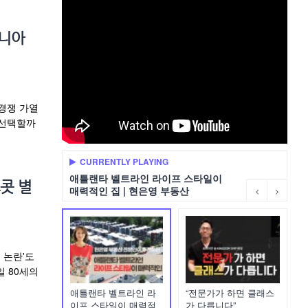
지니아
경쟁 가열
 선택할까
CURRENTLY PLAYING
애틀랜타 벨트라인 라이프 스타일이
콧 별
매력적인 집 | 현은영 부동산
 논란'도
일 80세의
애틀랜타 벨트라인 라
“전문가가 하면 클래스
이프 스타일이 매력적
가 다릅니다”