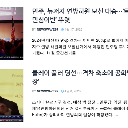
민주, 뉴저지 연방하원 보선 대승…’
민심이반’ 뚜렷
BY
4월 17, 2026
NEWSWAVE25
2024년 대선 때 9%p 격차서 이번엔 20%p로 벌어져 
지주 연방 하원의원 보궐선거에서 야당인 민주당 후보
거뒀다. 11월 중간선거를 ...
클레이 풀러 당선…격차 축소에 공화당
장’
BY
4월 8, 2026
NEWSWAVE25
조지아 14선거구 결선, 예상 밖 접전…민주당 ‘약진’ 
제14연방하원의원 선거 결선투표에서 공화당 클레이 풀러
Fuller)가 승리하며 연방의회 입성이 확정됐다. ...