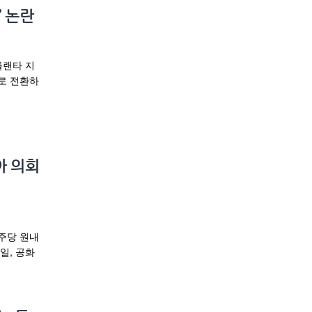
’ 논란
틀랜타 지
로 전환하
아 의회
민주당 원내
일, 공화