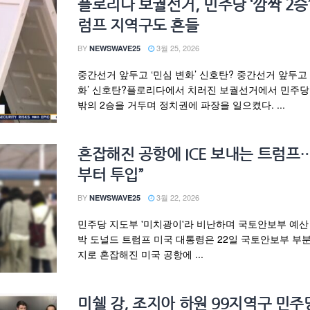
플로리다 보궐선거, 민주당 ‘깜짝 2승
럼프 지역구도 흔들
BY
3월 25, 2026
NEWSWAVE25
중간선거 앞두고 ‘민심 변화’ 신호탄? 중간선거 앞두고 
화’ 신호탄?플로리다에서 치러진 보궐선거에서 민주당
밖의 2승을 거두며 정치권에 파장을 일으켰다. ...
혼잡해진 공항에 ICE 보내는 트럼프…
부터 투입”
BY
3월 22, 2026
NEWSWAVE25
민주당 지도부 '미치광이'라 비난하며 국토안보부 예산
박 도널드 트럼프 미국 대통령은 22일 국토안보부 부분
지로 혼잡해진 미국 공항에 ...
미쉘 강, 조지아 하원 99지역구 민주