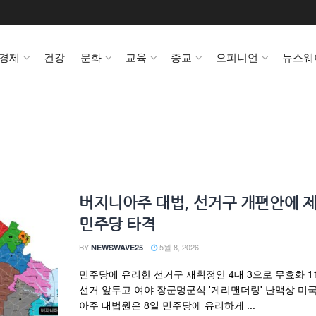
경제
건강
문화
교육
종교
오피니언
뉴스웨
버지니아주 대법, 선거구 개편안에 
민주당 타격
BY
5월 8, 2026
NEWSWAVE25
민주당에 유리한 선거구 재획정안 4대 3으로 무효화 1
선거 앞두고 여야 장군멍군식 '게리맨더링' 난맥상 미
아주 대법원은 8일 민주당에 유리하게 ...