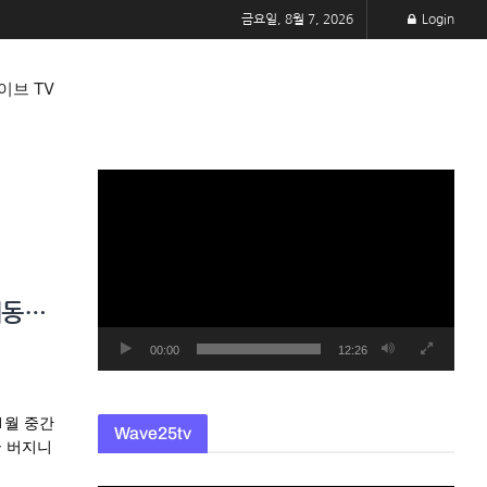
금요일, 8월 7, 2026
Login
이브 TV
동
영
상
플
레
제동…
이
어
00:00
12:26
1월 중간
Wave25tv
국 버지니