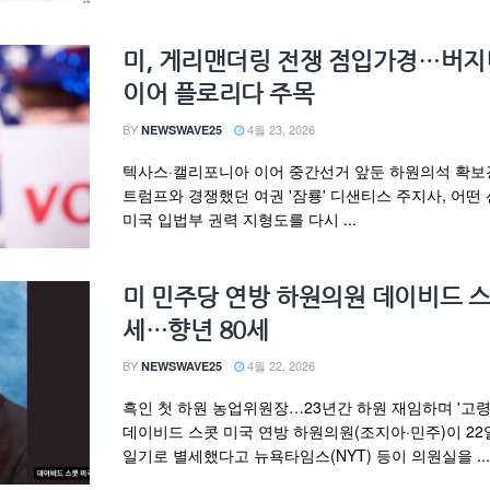
미, 게리맨더링 전쟁 점입가경…버
이어 플로리다 주목
BY
4월 23, 2026
NEWSWAVE25
텍사스·캘리포니아 이어 중간선거 앞둔 하원의석 확보
트럼프와 경쟁했던 여권 '잠룡' 디샌티스 주지사, 어떤
미국 입법부 권력 지형도를 다시 ...
미 민주당 연방 하원의원 데이비드 스
세…향년 80세
BY
4월 22, 2026
NEWSWAVE25
흑인 첫 하원 농업위원장…23년간 하원 재임하며 '고령
데이비드 스콧 미국 연방 하원의원(조지아·민주)이 22
일기로 별세했다고 뉴욕타임스(NYT) 등이 의원실을 ...