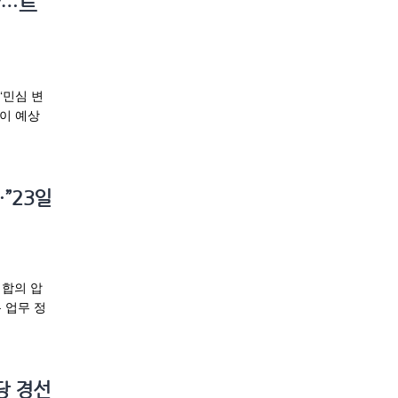
’…트
‘민심 변
이 예상
”23일
 합의 압
 업무 정
당 경선