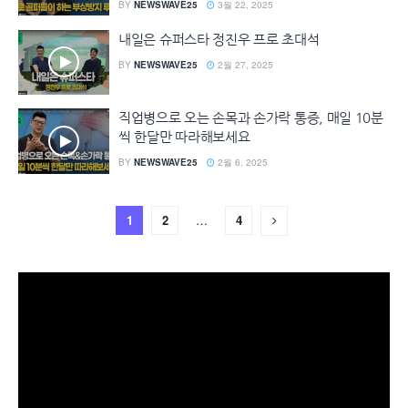
BY
NEWSWAVE25
3월 22, 2025
내일은 슈퍼스타 정진우 프로 초대석
BY
NEWSWAVE25
2월 27, 2025
직업병으로 오는 손목과 손가락 통증, 매일 10분
씩 한달만 따라해보세요
BY
NEWSWAVE25
2월 6, 2025
1
2
…
4
동
영
상
플
레
이