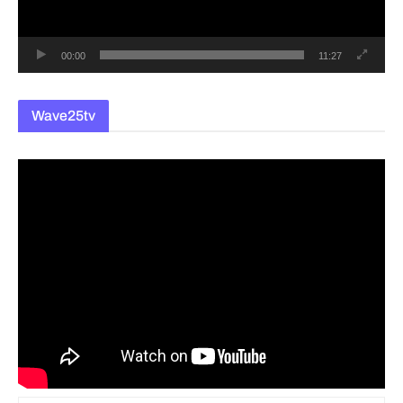
어
00:00
11:27
Wave25tv