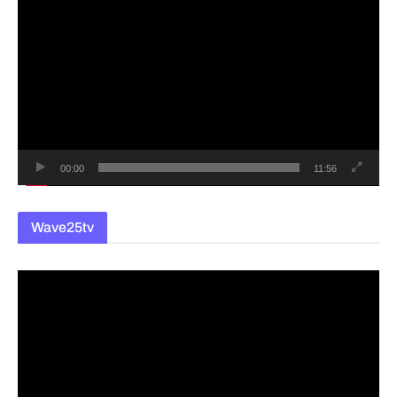
영
상
플
레
이
어
00:00
11:56
Wave25tv