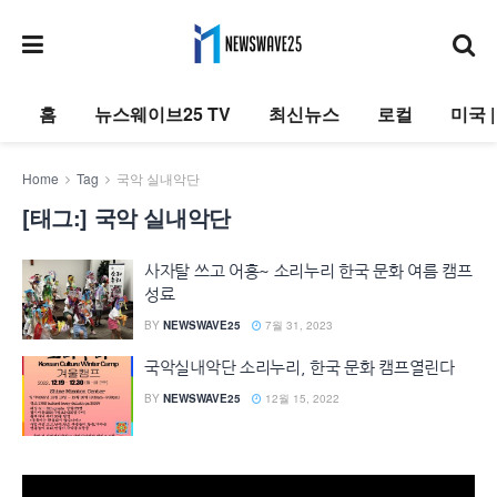
홈
뉴스웨이브25 TV
최신뉴스
로컬
미국 
Home
Tag
국악 실내악단
[태그:]
국악 실내악단
사자탈 쓰고 어흥~ 소리누리 한국 문화 여름 캠프
성료
BY
NEWSWAVE25
7월 31, 2023
국악실내악단 소리누리, 한국 문화 캠프열린다
BY
NEWSWAVE25
12월 15, 2022
동