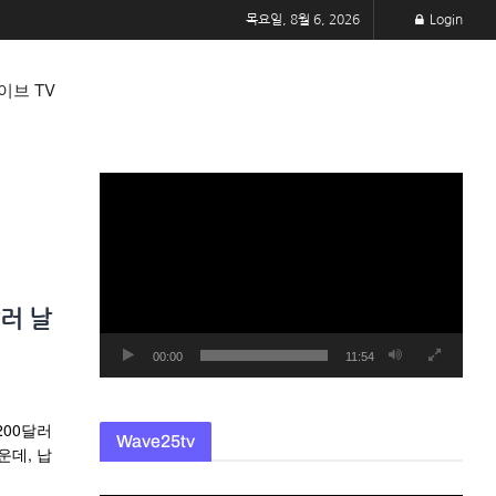
목요일, 8월 6, 2026
Login
이브 TV
동
영
상
플
레
러 날
이
어
00:00
11:54
200달러
Wave25tv
운데, 납