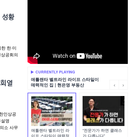
 성황
한 한·미
한인상공회의
CURRENTLY PLAYING
애틀랜타 벨트라인 라이프 스타일이
명회열
매력적인 집 | 현은영 부동산
 한인상공
무설명
회의소 사무
애틀랜타 벨트라인 라
“전문가가 하면 클래스
이프 스타일이 매력적
가 다릅니다”