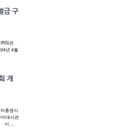
벌금 구
IRS)은
24년 4월
회 개
틀랜타총영사
 주미대사관
미 ...