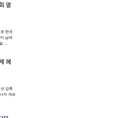
회 열
로 한국
재미 납세
...
제 혜
레이션 감축
에너지 개보