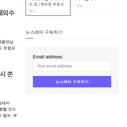
인 집 | 현은영 부동산
영상
영상
…대외수
뉴스레터 구독하기
 물품반납
드 트럼프
Email address:
시 쏜
 납세자
시행할 것으
 켐프, 부