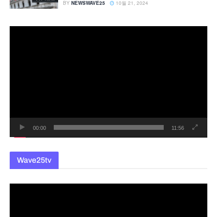
BY
NEWSWAVE25
10월 21, 2024
동
영
상
플
레
이
어
00:00
11:56
Wave25tv