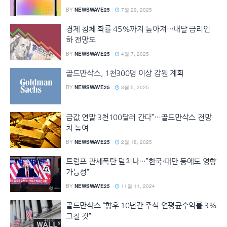
BY
NEWSWAVE25
7월 29, 2025
경제 침체 확률 45%까지 높아져…내달 금리인
하 전망도
BY
NEWSWAVE25
4월 7, 2025
골드만삭스, 1천300명 이상 감원 계획
BY
NEWSWAVE25
3월 5, 2025
금값 연말 3천100달러 간다”…골드만삭스 전망
치 높여
BY
NEWSWAVE25
2월 18, 2025
트럼프 관세폭탄 덮치나…”한국·대만 등에도 영향
가능성”
BY
NEWSWAVE25
11월 11, 2024
골드만삭스 “향후 10년간 주식 연평균수익률 3%
그칠 것”