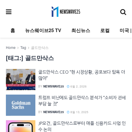
홈
뉴스웨이브25 TV
최신뉴스
로컬
미국 
Home
Tag
골드만삭스
[태그:]
골드만삭스
골드만삭스 CEO “현 시장상황, 공포보다 탐욕 더
많아”
BY
NEWSWAVE25
6월 2, 2026
트럼프 비난에도 골드만삭스 분석가 “소비자 관세
부담 늘 것”
BY
NEWSWAVE25
8월 13, 2025
JP모건, 골드만삭스로부터 애플 신용카드 사업 인
수 논의