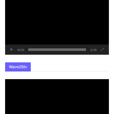
영
상
플
레
이
어
00:00
11:56
Wave25tv