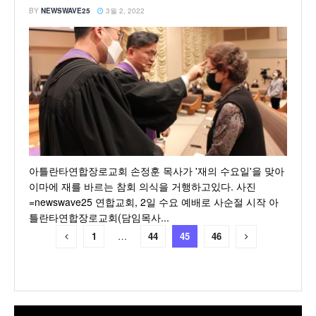
BY
NEWSWAVE25
3월 2, 2022
아틀란타연합장로교회 손정훈 목사가 '재의 수요일'을 맞아
이마에 재를 바르는 참회 의식을 거행하고있다. 사진
=newswave25 연합교회, 2일 수요 예배로 사순절 시작 아
틀란타연합장로교회(담임목사...
1
…
44
45
46
동