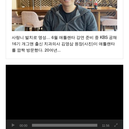
사랑니 발치로 명성… 6월 애틀랜타 강연 준비 중 KBS 공채
16기 개그맨 출신 치과의사 김영삼 원장(사진)이 애틀랜타
를 깜짝 방문했다. 20여년...
동
영
상
플
레
이
어
00:00
11:56