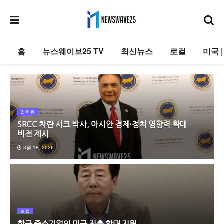
홈
뉴스웨이브25 TV
최신뉴스
로컬
미국 
인터뷰
SRCC 차란 시크 박사, 아시안 경제·정치 영향력 확대
비전 제시
3월 18, 2026
로컬