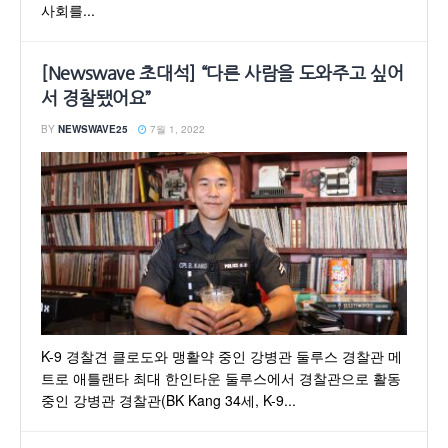
사회를...
[Newswave 초대석] “다른 사람을 도와주고 싶어
서 경찰됐어요”
BY
NEWSWAVE25
7월 1, 2022
K-9 경찰견 클로도와 맹활약 중인 강병관 둘루스 경찰관 메
트로 애틀랜타 최대 한인타운 둘루스에서 경찰관으로 활동
중인 강병관 경찰관(BK Kang 34세, K-9...