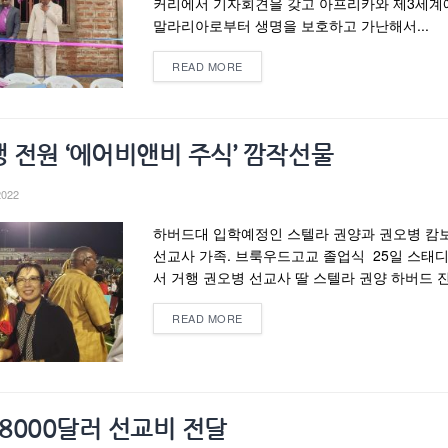
커리에서 기자회견을 갖고 아프리카와 제3세계
말라리아로부터 생명을 보호하고 가난해서...
READ MORE
 전원 ‘에어비앤비 주식’ 깜작선물
2022
하버드대 입학예정인 스텔라 권양과 권오병 캄
선교사 가족. 브룩우드고교 졸업식 25일 스태
서 거행 권오병 선교사 딸 스텔라 권양 하버드 진학
READ MORE
 8000달러 선교비 전달