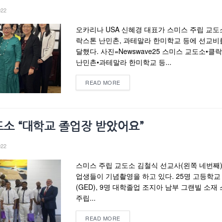
022
오카리나 USA 신혜경 대표가 스미스 주립 교도소
락스톤 난민촌, 과테말라 한미학교 등에 선교비
달했다. 사진=Newswave25 스미스 교도소•클
난민촌•과테말라 한미학교 등...
READ MORE
소 “대학교 졸업장 받았어요”
022
스미스 주립 교도소 김철식 선교사(왼쪽 네번째)
업생들이 기념촬영을 하고 있다. 25명 고등학교
(GED), 9명 대학졸업 조지아 남부 그랜빌 소재
주립...
READ MORE