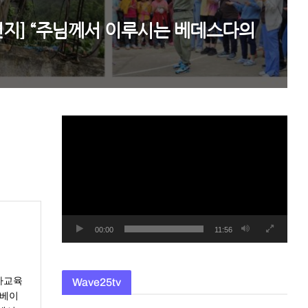
편지] “주님께서 이루시는 베데스다의
동
영
상
플
레
이
어
00:00
11:56
아교육
Wave25tv
 베이