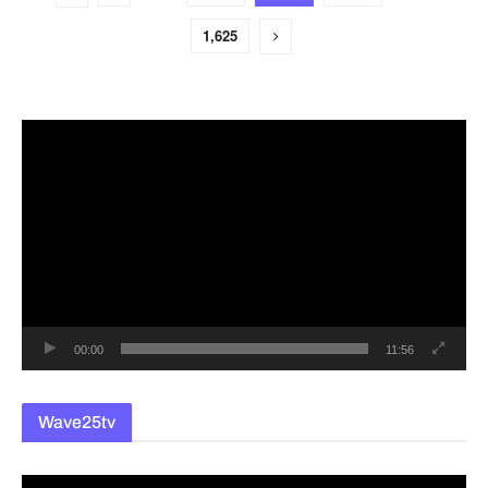
1,625
동
영
상
플
레
이
어
00:00
11:56
Wave25tv