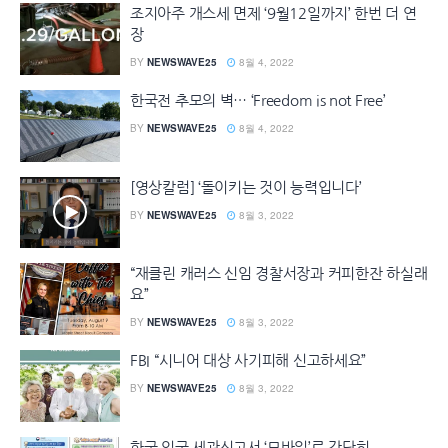
조지아주 개스세 면제 ‘9월12일까지’ 한번 더 연
장
BY
NEWSWAVE25
8월 4, 2022
한국전 추모의 벽… ‘Freedom is not Free’
BY
NEWSWAVE25
8월 4, 2022
[영상칼럼] ‘돌이키는 것이 능력입니다’
BY
NEWSWAVE25
8월 3, 2022
“재클린 캐러스 신임 경찰서장과 커피한잔 하실래
요”
BY
NEWSWAVE25
8월 3, 2022
FBI “시니어 대상 사기피해 신고하세요”
BY
NEWSWAVE25
8월 3, 2022
한국 입국 세관신고서 ‘모바일’로 간단히