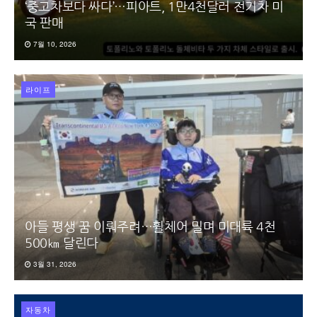
‘중고차보다 싸다’…피아트, 1만4천달러 전기차 미
국 판매
7월 10, 2026
라이프
아들 평생 꿈 이뤄주려…휠체어 밀며 미대륙 4천
500㎞ 달린다
3월 31, 2026
자동차