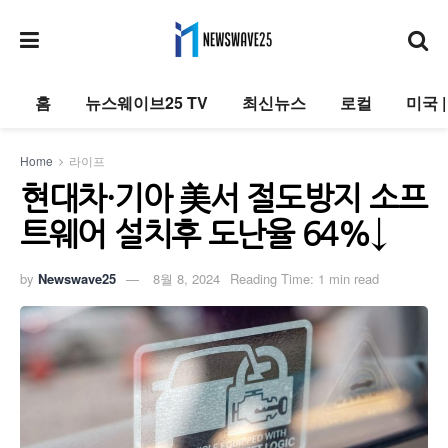
홈
뉴스웨이브25 TV
최신뉴스
로컬
미국 
Home
라이프
현대차·기아 美서 절도방지 소프
트웨어 설치후 도난율 64%↓
by
Newswave25
8월 8, 2024
Reading Time: 1 min read