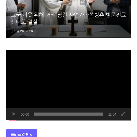
고국 이웃 위해 거액 남긴 사업가…쪽방촌 방문진료
센터로 결실
2월 26, 2026
동
영
상
플
레
이
어
00:00
11:54
Wave25tv