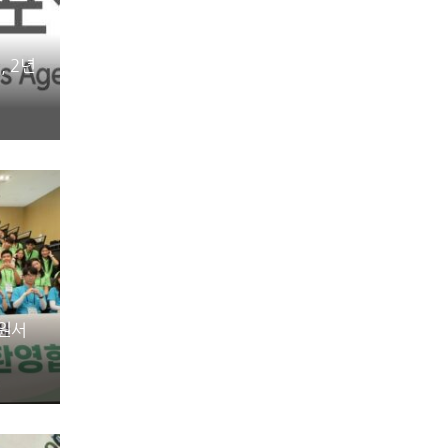
, 2년
강원서