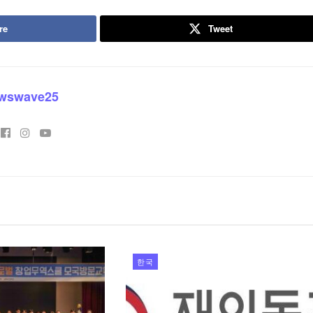
re
Tweet
wswave25
한국