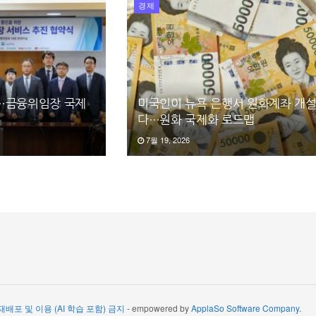
경제
…금융위임장 국제
미국인이 뉴욕 은행서 원화계좌 개
다…원화 국제화 로드맵
7월 19, 2026
 재배포 및 이용 (AI 학습 포함) 금지
- empowered by
ApplaSo Software Company
.