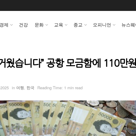
경제
건강
문화
교육
종교
오피니언
뉴스웨
거웠습니다” 공항 모금함에 110만원
 2025
in
여행
,
한국
Reading Time: 1 min read