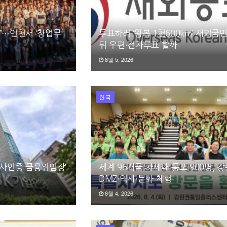
”…인천서 ‘창업무
투표하러 ‘왕복 1천600km’ 재외국민
뒤 우편·전자투표 할까
8월 5, 2026
한국
영사인증 금융위임장’
세계 96개국 차세대 동포 900명, 
DMZ·역사·문화 체험
8월 4, 2026