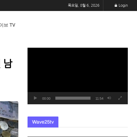
목요일, 8월 6, 2026
Login
이브 TV
동
영
 남
상
플
레
이
어
00:00
11:54
Wave25tv