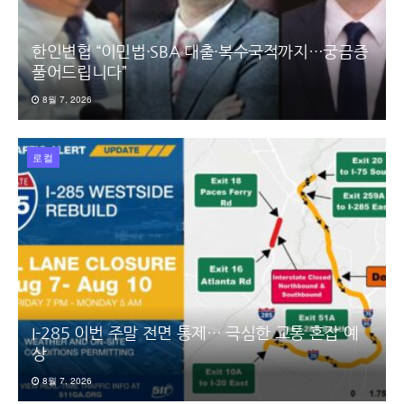
한인변협 “이민법·SBA 대출·복수국적까지…궁금증
풀어드립니다”
8월 7, 2026
로컬
I-285 이번 주말 전면 통제… 극심한 교통 혼잡 예
상
8월 7, 2026