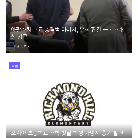
아팔라치 고교 총격범 아버지, 유죄 판결 불복…재
심 청구
8월 7, 2026
로컬
조지아 초등학교 개학 첫날 학생 가방서 총기 발견