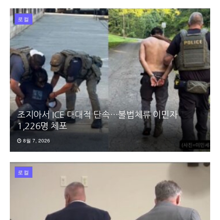
로컬
조지아서 ICE 대대적 단속…불법체류 이민자
1,226명 체포
8월 7, 2026
로컬