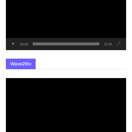
상
플
레
이
어
00:00
12:26
Wave25tv