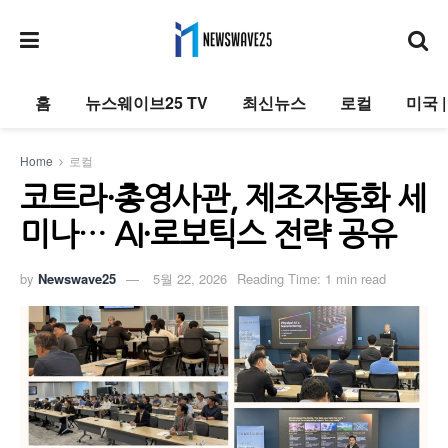
홈
뉴스웨이브25 TV
최신뉴스
로컬
미국 
Home
로컬
코트라·총영사관, 제조자동화 세
미나… AI·로보틱스 전략 공유
by
Newswave25
5월 22, 2026
Reading Time: 1 min read