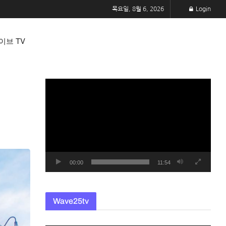
목요일, 8월 6, 2026
Login
이브 TV
동
영
상
플
레
이
어
00:00
11:54
Wave25tv