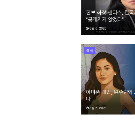
진보 좌장 샌더스, 한
“공개지지 않겠다”
8월 6, 2026
국제
아마존 해법, 원주민의
다
8월 5, 2026