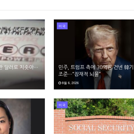
미국
0만 달러로 치솟아…
민주, 트럼프 측에 30억원 건넨 韓기
조준…”잠재적 뇌물”
8월 6, 2026
미국