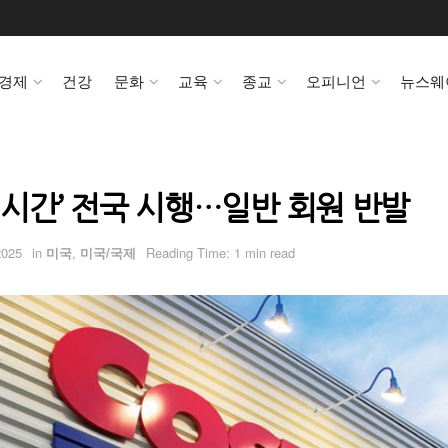
경제
건강
문화
교육
종교
오피니언
뉴스웨
P 시간’ 전국 시행…일반 회원 반발
2025
in
미국
,
미국/국제
Reading Time: 1 min read