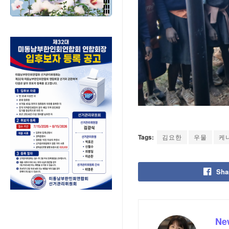
Tags:
김요한
우물
케
Sha
Ne