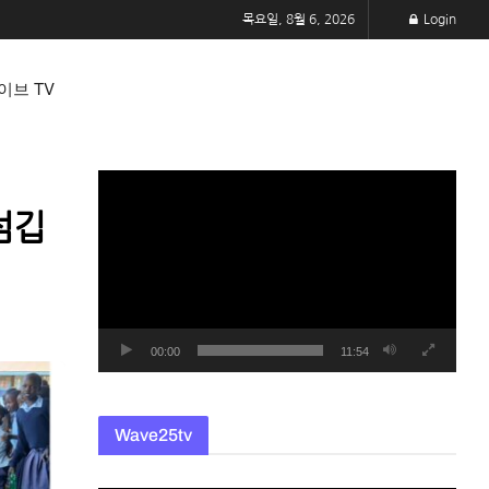
목요일, 8월 6, 2026
Login
이브 TV
동
영
섬깁
상
플
레
이
어
00:00
11:54
Wave25tv