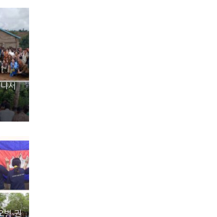
케냐서
오병·권