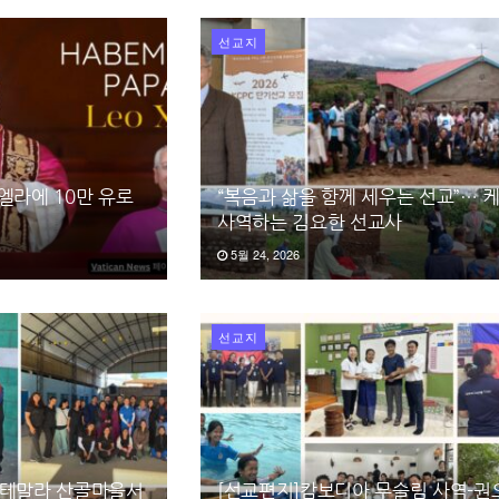
선교지
엘라에 10만 유로
“복음과 삶을 함께 세우는 선교”… 
사역하는 김요한 선교사
5월 24, 2026
선교지
과테말라 산골마을서
[선교편지]캄보디아 무슬림 사역-권