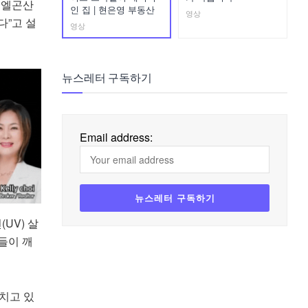
는 엘곤산
인 집 | 현은영 부동산
영상
다”고 설
영상
뉴스레터 구독하기
Email address:
UV) 살
들이 깨
치고 있