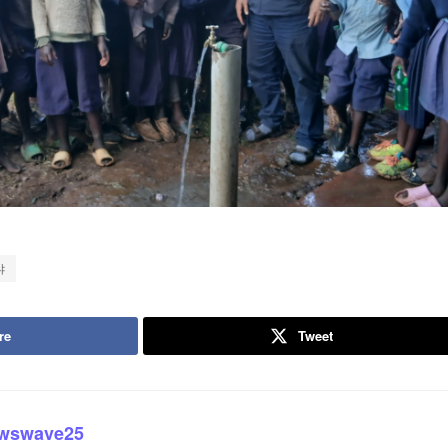
냐
re
Tweet
wswave25