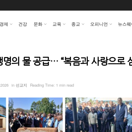
경제
건강
문화
교육
종교
오피니언
뉴스웨
생명의 물 공급… “복음과 사랑으로 
 2026
in
선교지
Reading Time: 1 min read