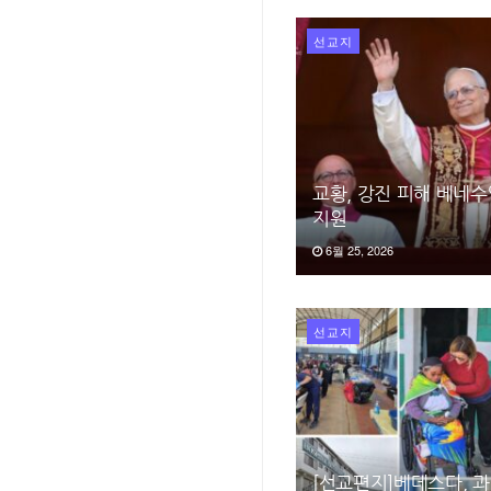
선교지
교황, 강진 피해 베네수
지원
6월 25, 2026
선교지
[선교편지]베데스다, 