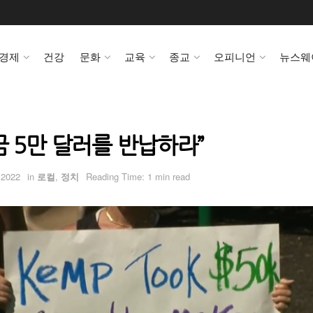
경제
건강
문화
교육
종교
오피니언
뉴스웨
금 5만 달러를 반납하라”
 2022
in
로컬
,
정치
Reading Time: 1 min read