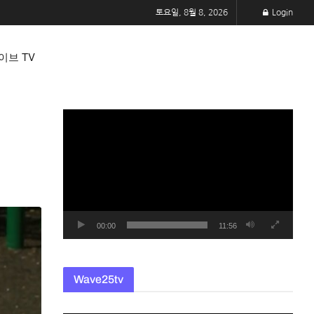
토요일, 8월 8, 2026
Login
이브 TV
동
영
상
플
레
이
어
00:00
11:56
Wave25tv