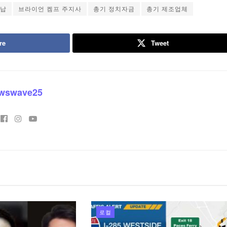
납
브라이언 켐프 주지사
총기 정치자금
총기 제조업체
re
Tweet
wswave25
로컬