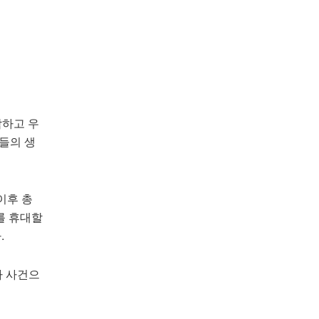
각하고 우
들의 생
이후 총
를 휴대할
.
사 사건으