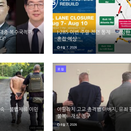
 대출·복수국적까
I-285 이번 주말 전면 통제… 극심한
다”
혼잡 예상
8월 7, 2026
로컬
 단속…불법체류 이민
아팔라치 고교 총격범 아버지, 유죄
불복…재심 청구
8월 7, 2026