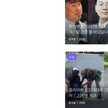
한인변협 “이민법·SBA
지…궁금증 풀어드립니
8월 7, 2026
로컬
조지아서 ICE 대대적
자 1,226명 체포
8월 7, 2026