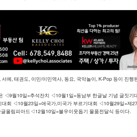
,
서예
,
태권도
,
이민
/
이민역사
,
동요
,
국악놀이
, K-Pop
등이
진행
은
◁9
월
10
일
=
추석잔치
◁10
월
1
일
=
동남부
한글날
기념
글짓기
기대회
◁10
월
23
일
=
애국가
,
미국가
부르기대회
◁10
월
29
일
=
제
2
한글올림피아드
◁12
월
10
일
=
불우이웃돕기
물품전달식
등이다
.