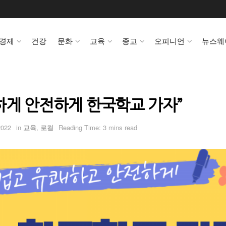
경제
건강
문화
교육
종교
오피니언
뉴스웨
하게 안전하게 한국학교 가자”
2022
in
교육
,
로컬
Reading Time: 3 mins read