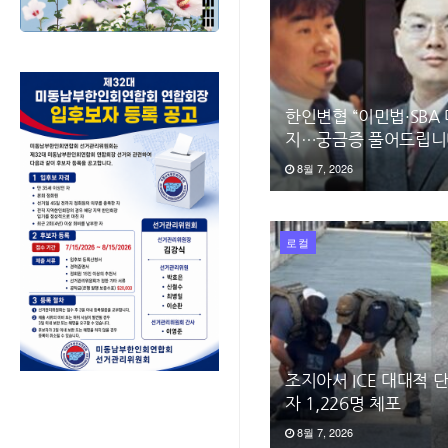
한인변협 “이민법·SBA
지…궁금증 풀어드립니
8월 7, 2026
로컬
조지아서 ICE 대대적
자 1,226명 체포
8월 7, 2026