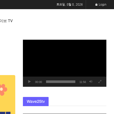
토요일, 8월 8, 2026
Login
이브 TV
동
영
상
플
레
이
어
00:00
11:56
Wave25tv