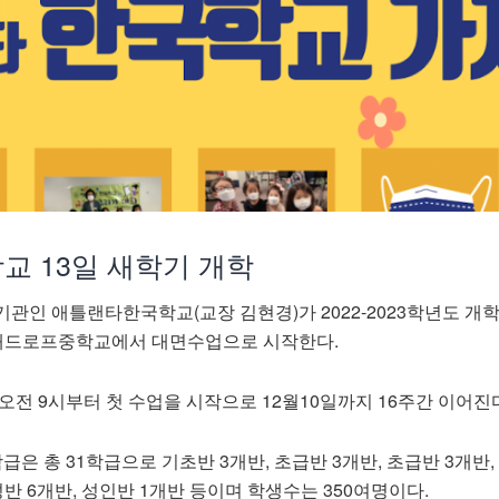
학교
13
일
새학기
개학
기관인
애틀랜타한국학교
(
교장
김현경
)
가
2022-2023
학년도
개
래드로프중학교에서
대면수업으로
시작한다
.
오전
9
시부터
첫
수업을
시작으로
12
월
10
일까지
16
주간
이어진
학급은
총
31
학급으로
기초반
3
개반
,
초급반
3
개반
,
초급반
3
개반
,
성반
6
개반
,
성인반
1
개반
등이며
학생수는
350
여명이다
.