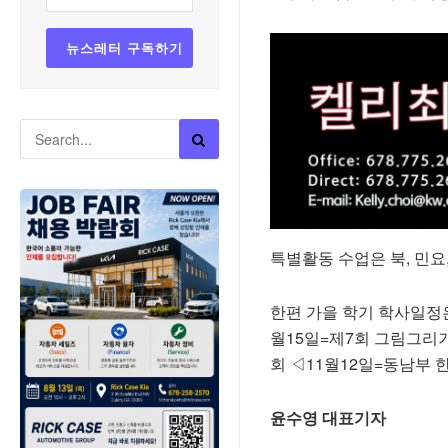
특별활동
수업은
북
,
민요
한편
가을
학기
학사일정
월
15
일
=
제
7
회
그림그리
회
◁11
월
12
일
=
동남부
윤수영 대표기자