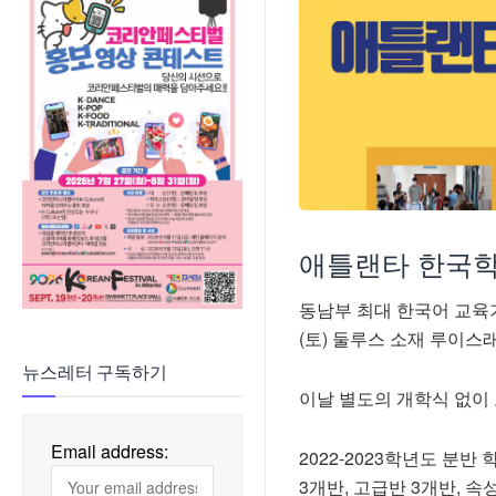
애틀랜타
한국
동남부
최대
한국어
교육
(
토
)
둘루스
소재
루이스
뉴스레터 구독하기
이날
별도의
개학식
없이
Email address:
2022-2023
학년도
분반
3
개반
,
고급반
3
개반
,
속