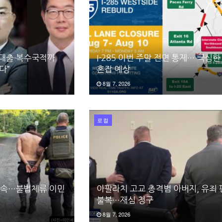
 대출·복수국적까
I-285 이번 주말 전면 통제… 극심한
다”
혼잡 예상
8월 7, 2026
로컬
 단속…불법체류 이민
아팔라치 고교 총격범 아버지, 유죄
불복…재심 청구
8월 7, 2026