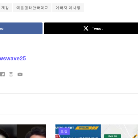
 개강
애틀랜타한국학교
이국자 이사장
re
Tweet
wswave25
로컬