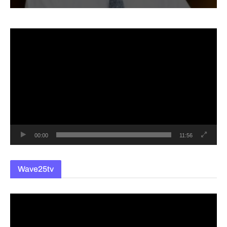
동
영
상
플
레
이
어
00:00
11:56
Wave25tv