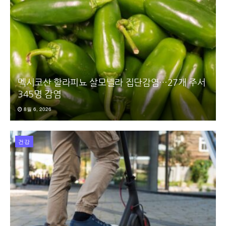
멕시코산 할라피뇨 살모넬라 집단감염…27개 주서
345명 감염
8월 6, 2026
건강