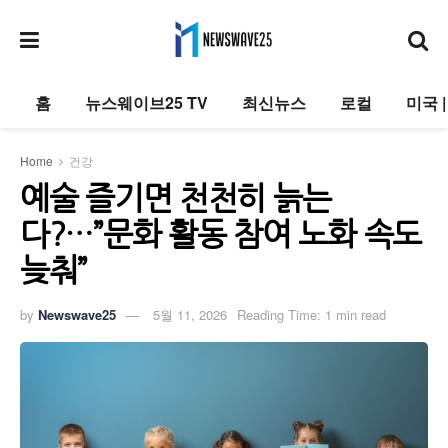
홈
뉴스웨이브25 TV
최신뉴스
로컬
미국 
Home
건강
예술 즐기면 천천히 늙는
다?…”문화 활동 참여 노화 속도
늦춰”
by
Newswave25
5월 11, 2026
Reading Time: 1 min read