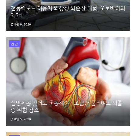
전동킥보드 이용자 외상성 뇌손상 위험, 오토바이의
3.5배
8월 6, 2026
건강
심방세동 있어도 운동해야…조금만 움직여도 뇌졸
중 위험 감소
8월 5, 2026