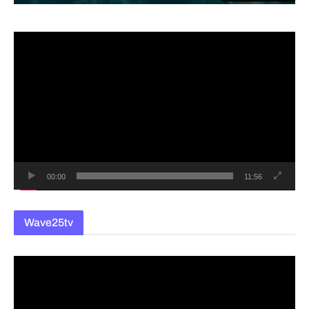
동
영
상
플
레
이
어
00:00
11:56
Wave25tv