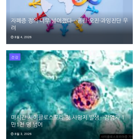
자폐증 정의 너무 넓어졌다…혼란·오진·과잉진단 우
려
8월 4, 2026
건강
미시간 사이클로스포라 첫 사망자 발생…감염자 1
만1천 명 넘어
8월 3, 2026