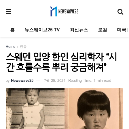
홈
뉴스웨이브25 TV
최신뉴스
로컬
미국 
Home
인물
스웨덴 입양 한인 심리학자 “시
간 흐를수록 뿌리 궁금해져”
by
Newswave25
7월 25, 2024
Reading Time: 1 min read