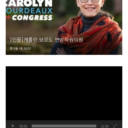
[인물]캐롤린 보르도 연방하원의원
5월 18, 2022
동
영
상
플
레
이
어
00:00
12:26