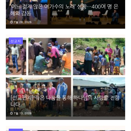
‘어느 젊지 않은 여가수의 노래’ 성황…400여 명 은
혜와 감동
7월 28, 2026
선교지
[선교편지] 작은 나눔을 통해 하나님의 사랑을 전합
니다
7월 13, 2026