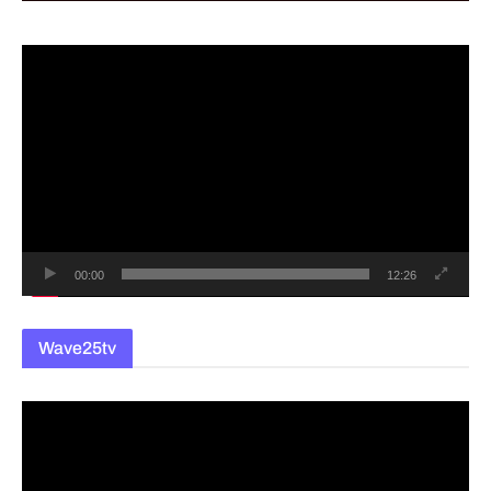
동
영
상
플
레
이
어
00:00
12:26
Wave25tv