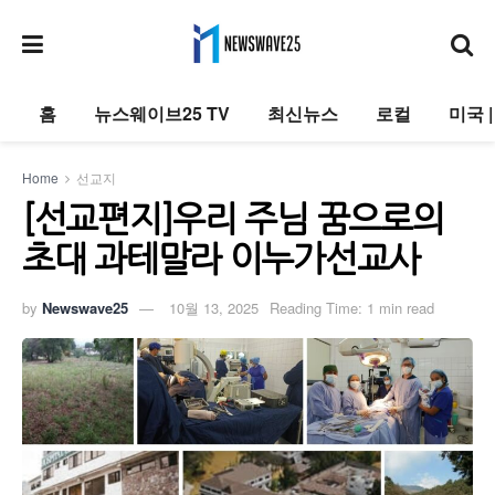
홈
뉴스웨이브25 TV
최신뉴스
로컬
미국 
Home
선교지
[선교편지]우리 주님 꿈으로의
초대 과테말라 이누가선교사
by
Newswave25
10월 13, 2025
Reading Time: 1 min read