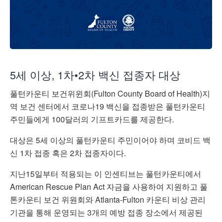
5
세
이상
, 1차•
2
차 백신
접종자
대상
풀턴카운티
보건위윈회
(Fulton County Board of Health)
지
역
보건
센터에서
코로나
19
백신을
접종받은
풀턴카운티
주민들에게
100
달러의
기프트카드를
제공한다
.
대상은
5
세
이상의
풀턴카운티
주민이어야
하며
코비드
백
신
1차
접종
혹은
2
차
접종자이다
.
지난
15
일부터
적용되는
이
인센티브는
풀턴카운티에서
American Rescue Plan Act
자금을
사용하여
지원하고
풀
톤카운티
보건
위원회와
Atlanta-Fulton
카운티
비상
관리
기관을
통해
운영되는
3
개의
예방
접종
장소에서
제공된