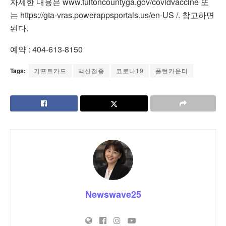
자세한
내용은
www.fultoncountyga.gov/covidvaccine
또
는
https://gta-vras.powerappsportals.us/en-US /.
참고하면
된다
.
예약
: 404-613-8150
Tags:
기프트카드
백신접종
코로나19
풀턴카운티
Newswave25