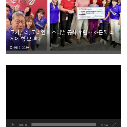
코카콜라, 코리안 페스티벌 공식 후원… K-문화 축
제에 힘 보탠다
8월 6, 2026
동
영
상
플
레
이
어
00:00
11:54