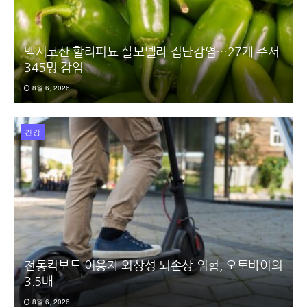
멕시코산 할라피뇨 살모넬라 집단감염…27개 주서
345명 감염
8월 6, 2026
건강
전동킥보드 이용자 외상성 뇌손상 위험, 오토바이의
3.5배
8월 6, 2026