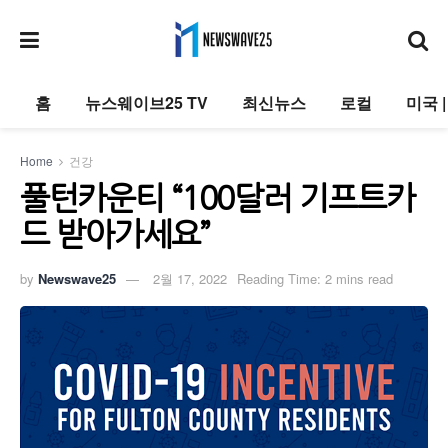
홈
뉴스웨이브25 TV
최신뉴스
로컬
미국 
Home
건강
풀턴카운티 “100달러 기프트카
드 받아가세요”
by
Newswave25
2월 17, 2022
Reading Time: 2 mins read