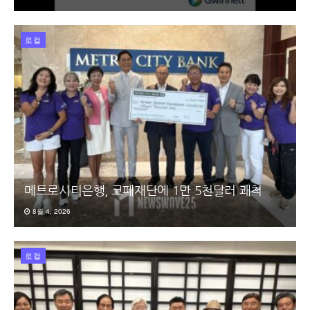
로컬
메트로시티은행, 코페재단에 1만 5천달러 쾌척
8월 4, 2026
로컬