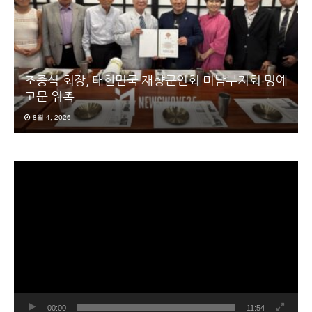
조중식 회장, 대한민국 재향군인회 미남부지회 명예
고문 위촉
8월 4, 2026
동
영
상
플
레
이
어
00:00
11:54