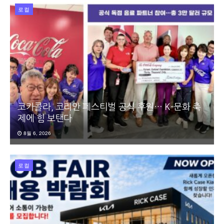
로컬
코카콜라, 코리안 페스티벌 공식 후원… K-문화 축
제에 힘 보탠다
8월 6, 2026
로컬