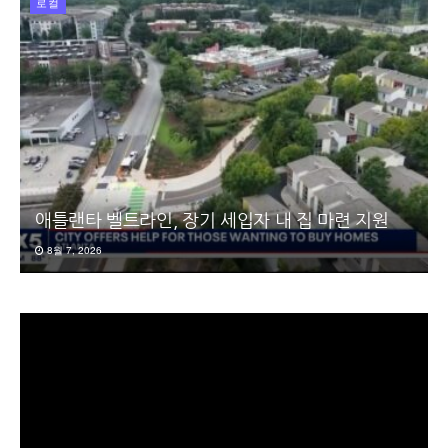
로컬
애틀랜타 벨트라인, 장기 세입자 내 집 마련 지원
8월 7, 2026
동
영
상
플
레