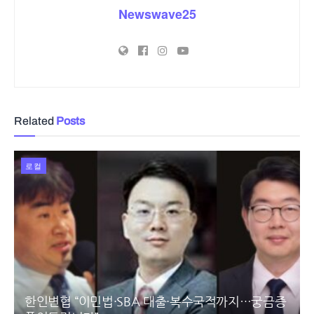
Newswave25
Related
Posts
로컬
한인변협 “이민법·SBA 대출·복수국적까지…궁금증