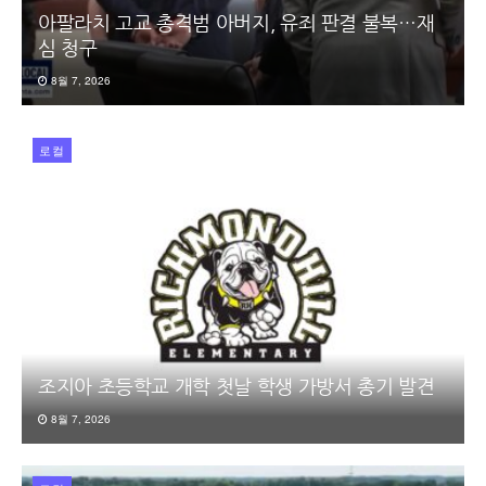
아팔라치 고교 총격범 아버지, 유죄 판결 불복…재
심 청구
8월 7, 2026
로컬
조지아 초등학교 개학 첫날 학생 가방서 총기 발견
8월 7, 2026