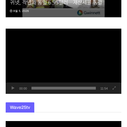
귀넷, 작년과 동일 6.95달러…재산세율 동결
8월 5, 2026
동
영
상
플
레
이
어
00:00
11:54
Wave25tv