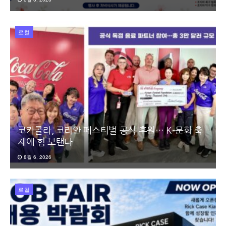
로컬
코카콜라, 코리안 페스티벌 공식 후원… K-문화 축
제에 힘 보탠다
8월 6, 2026
로컬