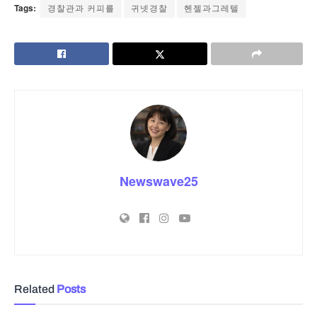
Tags:
경찰관과 커피를
귀넷경찰
헨젤과그레텔
Newswave25
Related
Posts