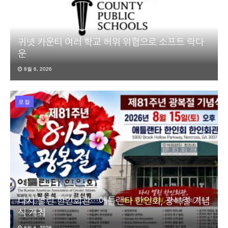
귀넷 카운티 여러 학교 허위 위협으로 소프트 락다
운
8월 6, 2026
로컬
다시 열린 한인회관…애틀랜타 한인회, 광복절 기념
식 개최
8월 6, 2026