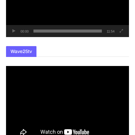
레
이
어
00:00
11:54
Wave25tv