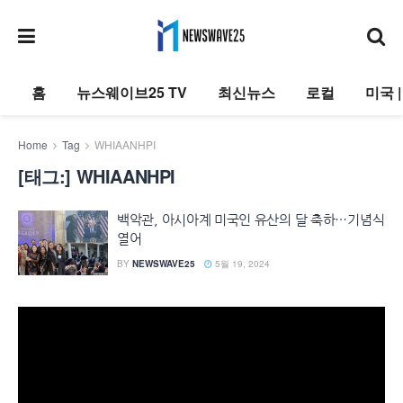
홈
뉴스웨이브25 TV
최신뉴스
로컬
미국 
Home
Tag
WHIAANHPI
[태그:]
WHIAANHPI
백악관, 아시아계 미국인 유산의 달 축하…기념식
열어
BY
NEWSWAVE25
5월 19, 2024
동
영
상
플