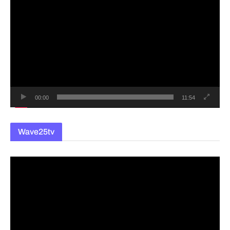
영
상
플
레
이
어
00:00
11:54
Wave25tv