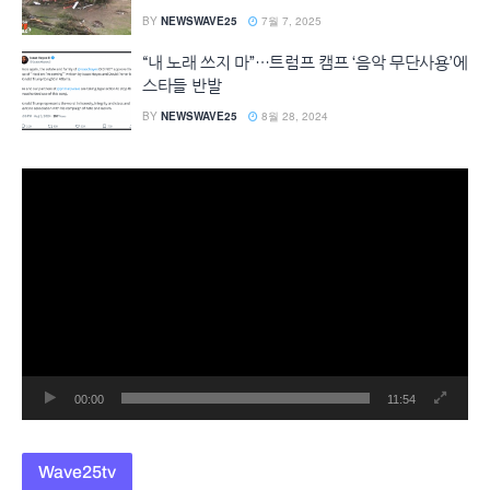
BY
NEWSWAVE25
7월 7, 2025
“내 노래 쓰지 마”…트럼프 캠프 ‘음악 무단사용’에
스타들 반발
BY
NEWSWAVE25
8월 28, 2024
동
영
상
플
레
이
어
00:00
11:54
Wave25tv