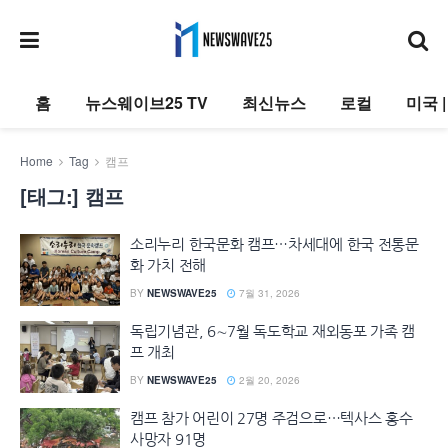
홈
뉴스웨이브25 TV
최신뉴스
로컬
미국 
Home
Tag
캠프
[태그:]
캠프
소리누리 한국문화 캠프…차세대에 한국 전통문
화 가치 전해
BY
NEWSWAVE25
7월 31, 2026
독립기념관, 6∼7월 독도학교 재외동포 가족 캠
프 개최
BY
NEWSWAVE25
2월 20, 2026
캠프 참가 어린이 27명 주검으로…텍사스 홍수
사망자 91명