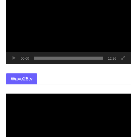
영
상
플
레
이
어
00:00
12:26
Wave25tv