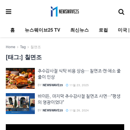
홈
뉴스웨이브25 TV
최신뉴스
로컬
미국 
Home
Tag
칠면조
[태그:]
칠면조
추수감사절 식탁 비용 상승… 칠면조·캔·채소 줄
줄이 인상
BY
NEWSWAVE25
11월 23, 2025
바이든, 마지막 추수감사절 칠면조 사면…”평생
의 영광이었다”
BY
NEWSWAVE25
11월 26, 2024
동