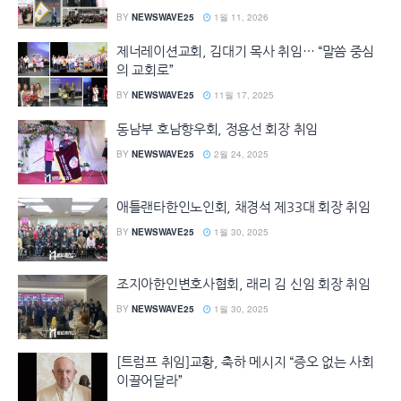
BY
NEWSWAVE25
1월 11, 2026
제너레이션교회, 김대기 목사 취임… “말씀 중심
의 교회로”
BY
NEWSWAVE25
11월 17, 2025
동남부 호남향우회, 정용선 회장 취임
BY
NEWSWAVE25
2월 24, 2025
애틀랜타한인노인회, 채경석 제33대 회장 취임
BY
NEWSWAVE25
1월 30, 2025
조지아한인변호사협회, 래리 김 신임 회장 취임
BY
NEWSWAVE25
1월 30, 2025
[트럼프 취임]교황, 축하 메시지 “증오 없는 사회
이끌어달라”