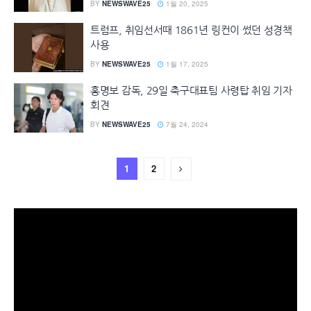
BY
NEWSWAVE25
1월 20, 2025
트럼프, 취임선서때 1861년 링컨이 썼던 성경책
사용
BY
NEWSWAVE25
1월 17, 2025
홍명보 감독, 29일 축구대표팀 사령탑 취임 기자
회견
BY
NEWSWAVE25
7월 24, 2024
1
2
동
영
상
플
레
이