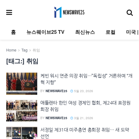
홈
뉴스웨이브25 TV
최신뉴스
로컬
미국 
Home
Tag
취임
[태그:]
취임
케빈 워시 연준 의장 취임…”독립성” 거론하며 “개
혁 지향”
BY
NEWSWAVE25
5월 23, 2026
애틀랜타 한인 여성 경제인 협회, 제24대 표정원
회장 취임
BY
NEWSWAVE25
3월 21, 2026
서정일 제31대 미주총연 총회장 취임… 새 도약
선언