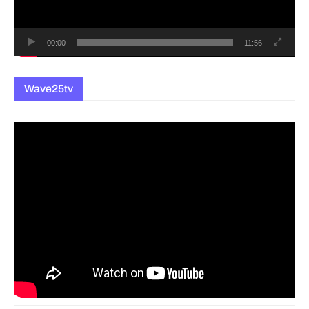
어
00:00
11:56
Wave25tv