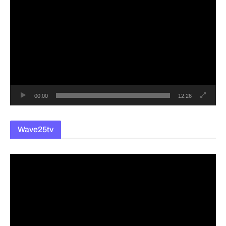
영
상
플
레
이
어
00:00
12:26
Wave25tv