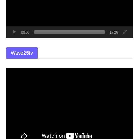
레
이
어
00:00
12:26
Wave25tv