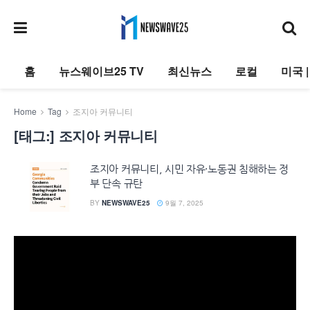
홈
뉴스웨이브25 TV
최신뉴스
로컬
미국 
Home
Tag
조지아 커뮤니티
[태그:]
조지아 커뮤니티
조지아 커뮤니티, 시민 자유·노동권 침해하는 정
부 단속 규탄
BY
NEWSWAVE25
9월 7, 2025
동
영
상
플