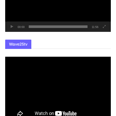
레
이
어
00:00
11:56
Wave25tv