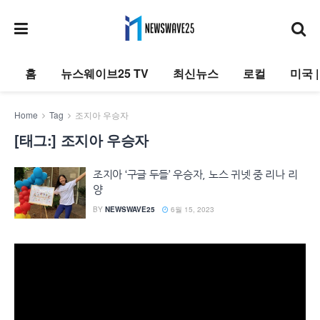
홈
뉴스웨이브25 TV
최신뉴스
로컬
미국 
Home
Tag
조지아 우승자
[태그:]
조지아 우승자
조지아 ‘구글 두들’ 우승자, 노스 귀넷 중 리나 리
양
BY
NEWSWAVE25
6월 15, 2023
동
영
상
플