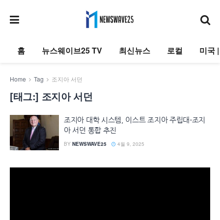
홈
뉴스웨이브25 TV
최신뉴스
로컬
미국 
Home
Tag
조지아 서던
[태그:]
조지아 서던
조지아 대학 시스템, 이스트 조지아 주립대-조지
아 서던 통합 추진
BY
NEWSWAVE25
4월 9, 2025
동
영
상
플