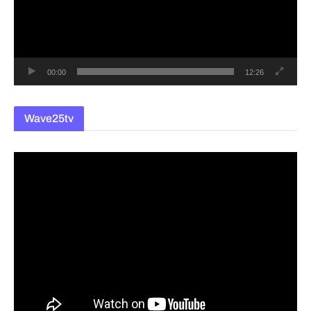
레
이
어
00:00
12:26
Wave25tv