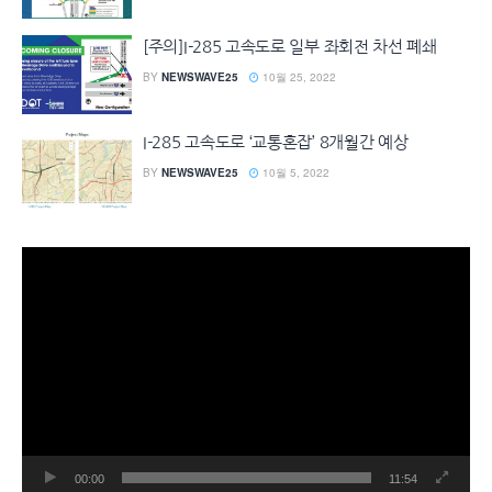
[주의]I-285 고속도로 일부 좌회전 차선 폐쇄
BY
NEWSWAVE25
10월 25, 2022
I-285 고속도로 ‘교통혼잡’ 8개월간 예상
BY
NEWSWAVE25
10월 5, 2022
동
영
상
플
레
이
어
00:00
11:54