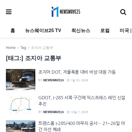
홈
뉴스웨이브25 TV
최신뉴스
로컬
미국 
Home
Tag
조지아 교통부
[태그:]
조지아 교통부
조지아 DOT, 겨울폭풍 대비 비상 대응 가동
BY
NEWSWAVE25
1월 23, 2026
GDOT, I-285 서쪽 구간에 익스프레스 레인 신설
추진
BY
NEWSWAVE25
10월 7, 2025
트랜스폼 I-285/400 마무리 공사… 21~26일 야
간 차선 폐쇄