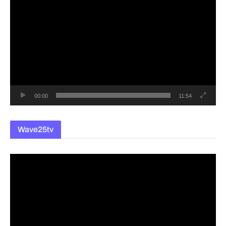
영
상
플
레
이
어
00:00
11:54
Wave25tv