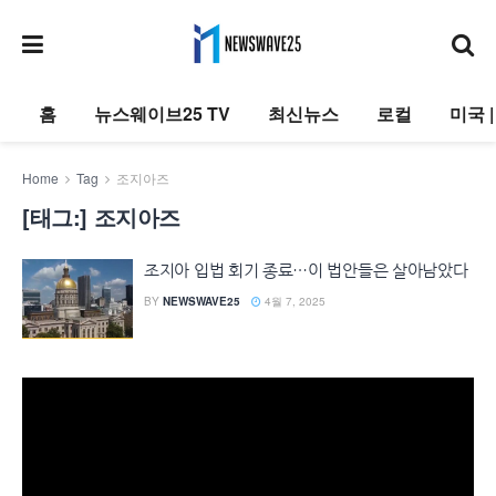
홈
뉴스웨이브25 TV
최신뉴스
로컬
미국 
Home
Tag
조지아즈
[태그:]
조지아즈
조지아 입법 회기 종료…이 법안들은 살아남았다
BY
NEWSWAVE25
4월 7, 2025
동
영
상
플