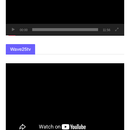
레
이
어
00:00
11:56
Wave25tv